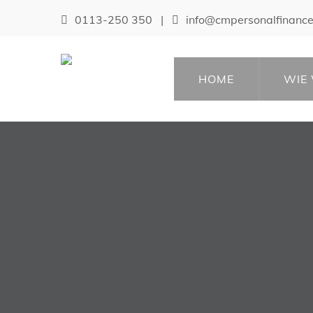
0113-250 350
|
info@cmpersonalfinance
HOME
WIE 